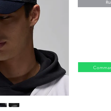
Ru
Comman