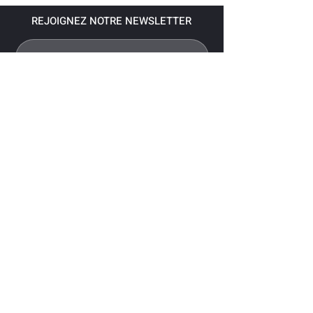
REJOIGNEZ NOTRE NEWSLETTER
S'abonner
Pour recevoir nos dernières nouvelles,
abonnez-vous à votre email.
Paiement accepté via les banques
suivantes