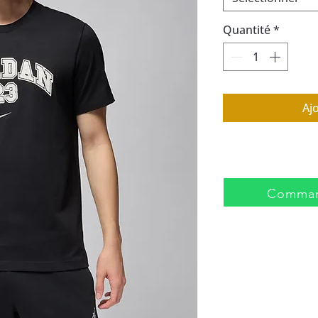
Quantité
*
Aj
Comman