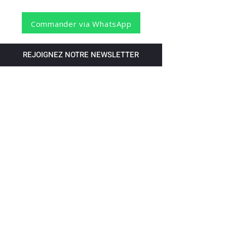
Commander via WhatsApp
REJOIGNEZ NOTRE NEWSLETTER
S'abonner
Pour recevoir nos dernières nouvelles,
abonnez-vous à votre email.
Paiement accepté via les banques
suivantes