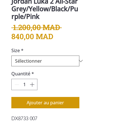
Jordan Luka 2 All-Star
Grey/Yellow/Black/Pu
rple/Pink
Prix
 1.200,00 MAD 
Prix
original
840,00 MAD
promotionnel
Size
*
Quantité
*
Ajouter au panier
DX8733 007