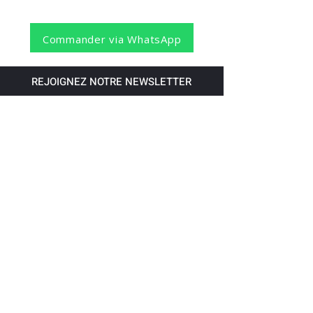
Commander via WhatsApp
REJOIGNEZ NOTRE NEWSLETTER
S'abonner
Pour recevoir nos dernières nouvelles,
abonnez-vous à votre email.
Paiement accepté via les banques
suivantes