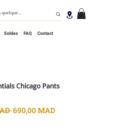
Soldes
FAQ
Contact
tials Chicago Pants
Prix
Prix
MAD 
690,00 MAD
original
promotionnel