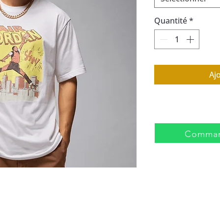
Quantité
*
Aj
Comman