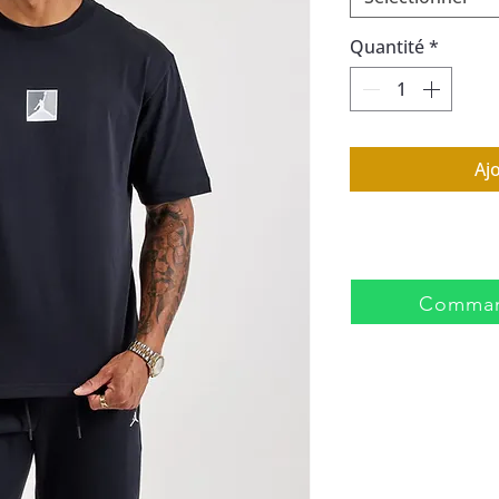
Quantité
*
Aj
Comman