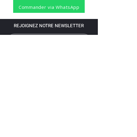
Commander via WhatsApp
REJOIGNEZ NOTRE NEWSLETTER
S'abonner
Pour recevoir nos dernières nouvelles,
abonnez-vous à votre email.
Paiement accepté via les banques
suivantes