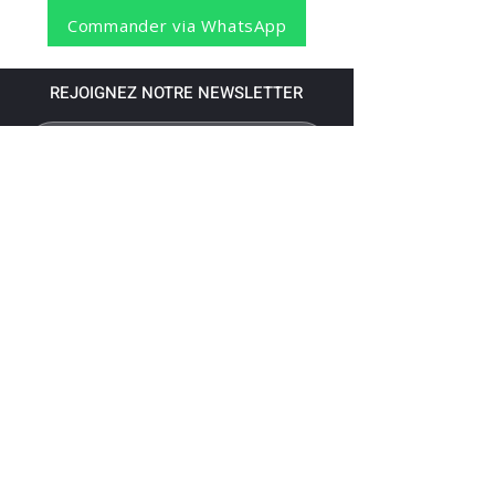
Commander via WhatsApp
REJOIGNEZ NOTRE NEWSLETTER
S'abonner
Pour recevoir nos dernières nouvelles,
abonnez-vous à votre email.
Paiement accepté via les banques
suivantes