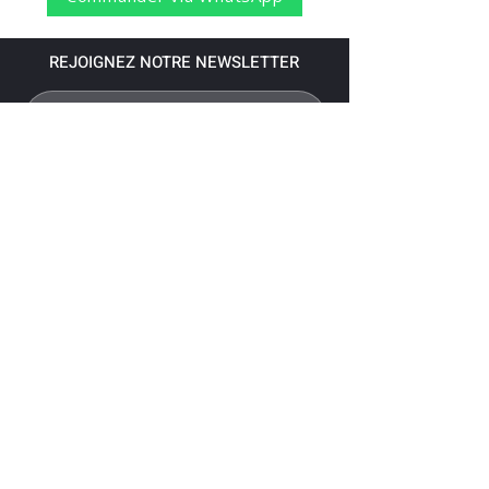
REJOIGNEZ NOTRE NEWSLETTER
S'abonner
Pour recevoir nos dernières nouvelles,
abonnez-vous à votre email.
Paiement accepté via les banques
suivantes