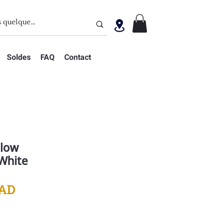
Soldes
FAQ
Contact
 low
White
Prix
MAD