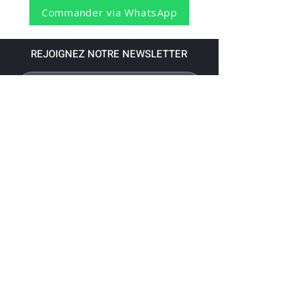
Commander via WhatsApp
REJOIGNEZ NOTRE NEWSLETTER
S'abonner
Pour recevoir nos dernières nouvelles,
abonnez-vous à votre email.
Paiement accepté via les banques
suivantes