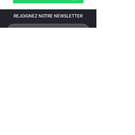
REJOIGNEZ NOTRE NEWSLETTER
S'abonner
Pour recevoir nos dernières nouvelles,
abonnez-vous à votre email.
Paiement accepté via les banques
suivantes