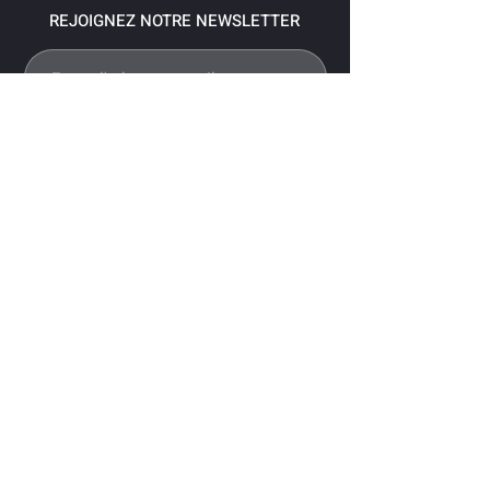
REJOIGNEZ NOTRE NEWSLETTER
S'abonner
Pour recevoir nos dernières nouvelles,
abonnez-vous à votre email.
Paiement accepté via les banques
suivantes