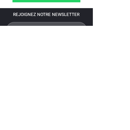
REJOIGNEZ NOTRE NEWSLETTER
S'abonner
Pour recevoir nos dernières nouvelles,
abonnez-vous à votre email.
Paiement accepté via les banques
suivantes