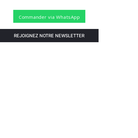
Commander via WhatsApp
REJOIGNEZ NOTRE NEWSLETTER
S'abonner
Pour recevoir nos dernières nouvelles,
abonnez-vous à votre email.
Paiement accepté via les banques
suivantes