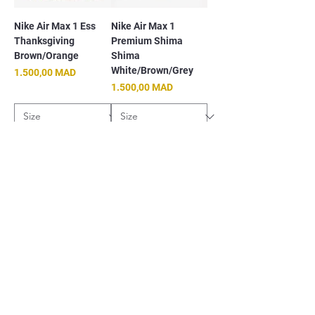
Nike Air Max 1 Ess
Nike Air Max 1
Thanksgiving
Premium Shima
Brown/Orange
Shima
White/Brown/Grey
Prix
1.500,00 MAD
Prix
1.500,00 MAD
Nike Air Max 1 SC
Nike Air Max 1 Patta
Field Purple
The Next Wave Dark
Russett
Prix
1.500,00 MAD
Prix original
1.500,00 MAD
Prix promotionnel
1.000,00 MAD