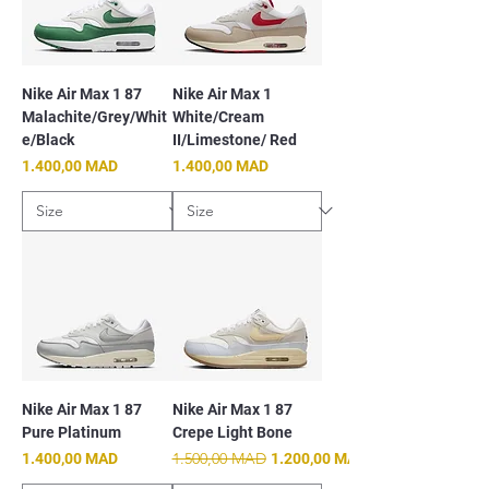
Nike Air Max 1 87
Nike Air Max 1
Malachite/Grey/Whit
White/Cream
e/Black
II/Limestone/ Red
Prix
Prix
1.400,00 MAD
1.400,00 MAD
Nike Air Max 1 87
Nike Air Max 1 87
Pure Platinum
Crepe Light Bone
Prix
Prix original
1.500,00 MAD
Prix promotionnel
1.400,00 MAD
1.200,00 MAD