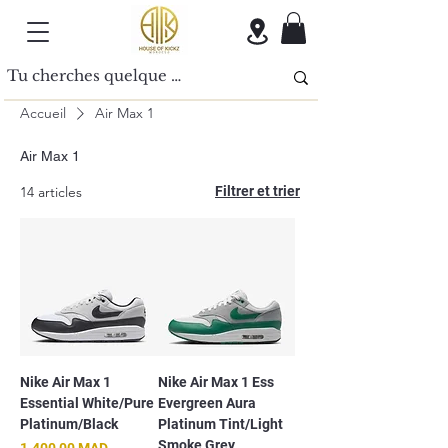
Accueil
Air Max 1
Air Max 1
14 articles
Filtrer et trier
Nike Air Max 1
Nike Air Max 1 Ess
Essential White/Pure
Evergreen Aura
Platinum/Black
Platinum Tint/Light
Smoke Grey
Prix
1.400,00 MAD