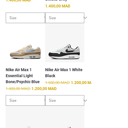
Prix
1.400,00 MAD
Nike Air Max 1
Nike Air Max 1 White
Essential Light
Black
Bone/Psychic Blue
Prix original
1.500,00 MAD
Prix promotionnel
1.200,00 MAD
Prix original
1.400,00 MAD
Prix promotionnel
1.200,00 MAD