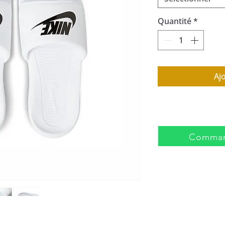
Quantité
*
Aj
Comman