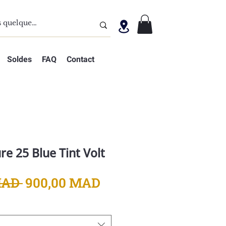
Soldes
FAQ
Contact
re 25 Blue Tint Volt
Prix
Prix
MAD 
900,00 MAD
original
promotionnel