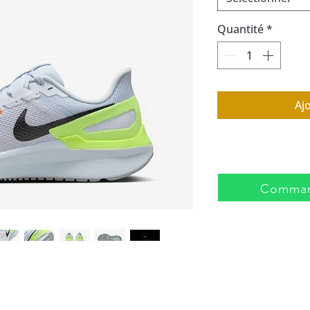
Quantité
*
Aj
Comman